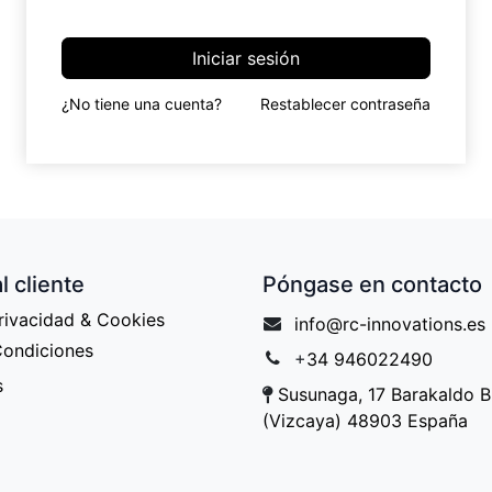
Iniciar sesión
¿No tiene una cuenta?
Restablecer contraseña
l cliente
Póngase en contacto
Privacidad & Cookies
info@rc-innovations.es
Condiciones
+
34 946022490
s
Susunaga, 17 Barakaldo B
(Vizcaya) 48903 España