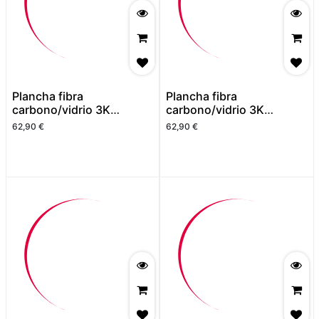
Plancha fibra
Plancha fibra
carbono/vidrio 3K
carbono/vidrio 3K
500x400 2mm. Acabado
500x400 2mm. Acabado
62,90
€
62,90
€
mate
alto brillo