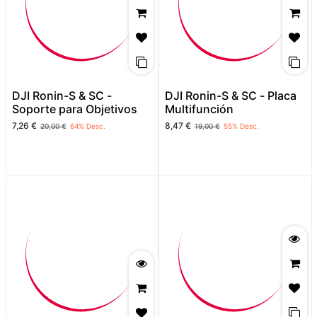
DJI Ronin-S & SC -
DJI Ronin-S & SC - Placa
Soporte para Objetivos
Multifunción
7,26
€
8,47
€
20,00
€
64
% Desc.
19,00
€
55
% Desc.