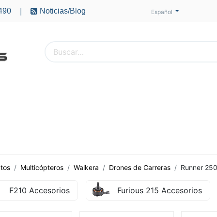
490
Noticias/Blog
|
Español
PTEROS
ACCESORIOS
BATERÍAS
MOTORES
tos
Multicópteros
Walkera
Drones de Carreras
Runner 250
F210 Accesorios
Furious 215 Accesorios