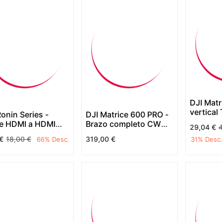
DJI Matr
vertical 
Ronin Series -
DJI Matrice 600 PRO -
e HDMI a HDMI
Brazo completo CW
29,04
€
a SRW-60G
Negro (M4)
€
18,00
€
319,00
€
66
% Desc.
31
% Desc