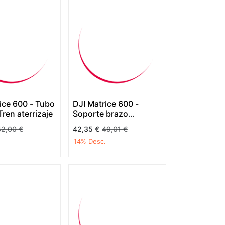
ice 600 - Tubo
DJI Matrice 600 -
Tren aterrizaje
Soporte brazo
plegable
42,00
€
42,35
€
49,01
€
.
14
% Desc.