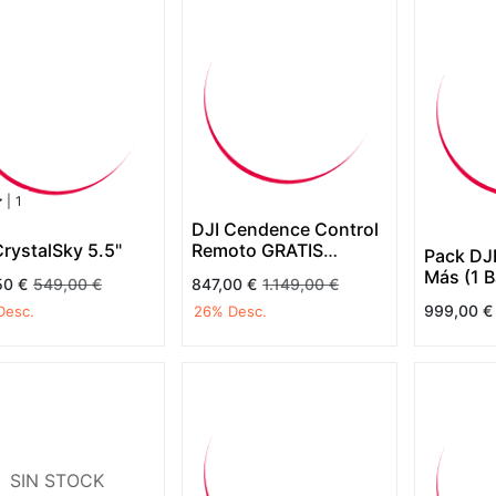
|
1
DJI Cendence Control
CrystalSky 5.5"
Remoto GRATIS
Pack DJI
Antena Patch
Más (1 B
50
€
549,00
€
847,00
€
1.149,00
€
999,00
€
Desc.
26
% Desc.
SIN STOCK