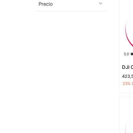
Precio
5.0
DJI 
423,
23
% 