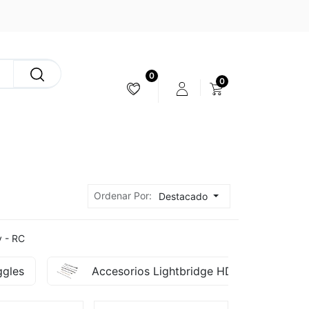
0
0
ESTABILIZACIÓN & CÁMARAS
Ordenar Por:
Destacado
y - RC
ggles
Accesorios Lightbridge HD
A