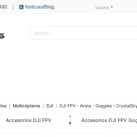
490
Noticias/Blog
|
Español
PTEROS
ACCESORIOS
BATERÍAS
MOTORES
tos
Multicópteros
DJI
DJI FPV - Avata - Goggles - CrystalSk
Accesorios DJI FPV
Accesorios DJI FPV Go