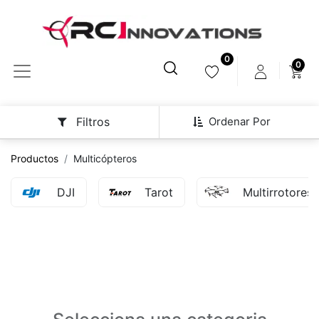
0
0
Ordenar Por
Filtros
Productos
Multicópteros
DJI
Tarot
Multirrotores 