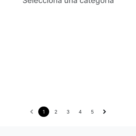
Selecciona una categoria
1
2
3
4
5