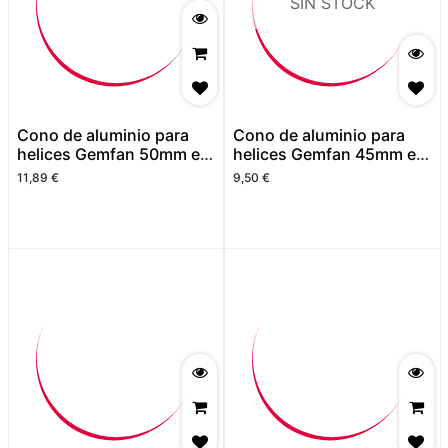
SIN STOCK
Cono de aluminio para
Cono de aluminio para
helices Gemfan 50mm eje
helices Gemfan 45mm eje
6
6
11,89
€
9,50
€