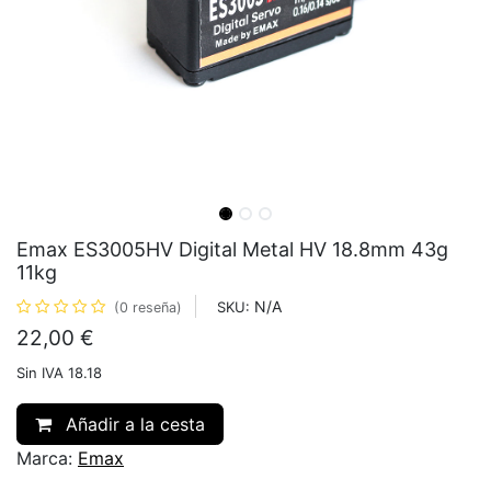
Emax ES3005HV Digital Metal HV 18.8mm 43g
11kg
N/A
SKU:
(0 reseña)
22,00
€
Sin IVA 18.18
Añadir a la cesta
Marca:
Emax