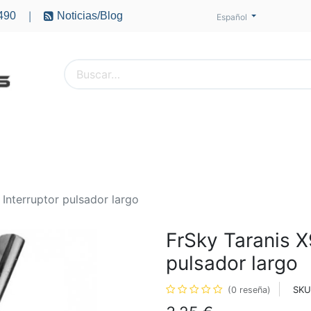
490
Noticias/Blog
|
Español
PTEROS
ACCESORIOS
BATERÍAS
MOTORES
 Interruptor pulsador largo
FrSky Taranis X
pulsador largo
SKU
(0 reseña)