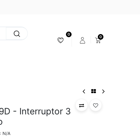
0
0
ESTABILIZACIÓN & CÁMARAS
9D - Interruptor 3
o
N/A
: