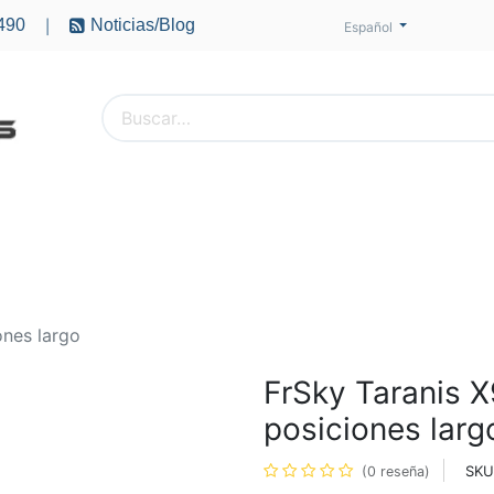
490
Noticias/Blog
|
Español
PTEROS
ACCESORIOS
BATERÍAS
MOTORES
ones largo
FrSky Taranis X
posiciones larg
SKU
(0 reseña)