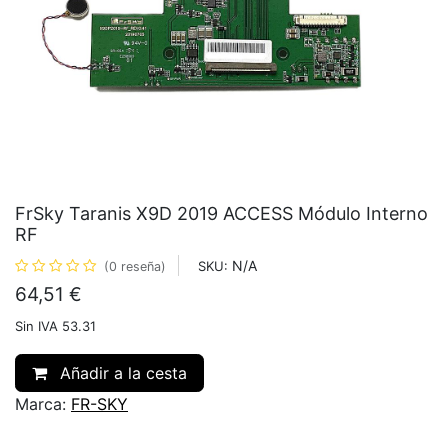
FrSky Taranis X9D 2019 ACCESS Módulo Interno
RF
N/A
SKU:
(0 reseña)
64,51
€
Sin IVA 53.31
Añadir a la cesta
Marca:
FR-SKY