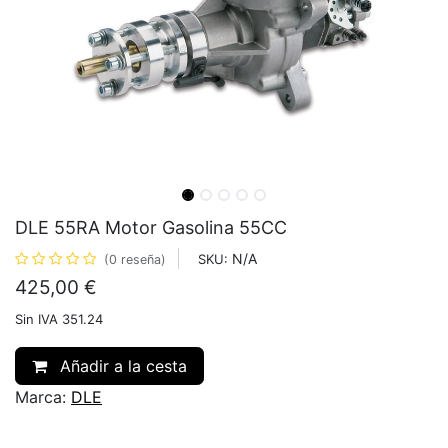
DLE 55RA Motor Gasolina 55CC
N/A
SKU:
(0 reseña)
425,00
€
Sin IVA 351.24
Añadir a la cesta
Marca:
DLE