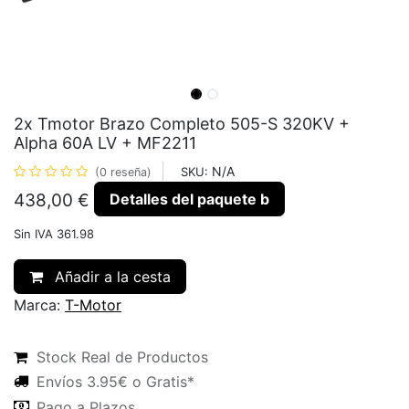
2x Tmotor Brazo Completo 505-S 320KV +
Alpha 60A LV + MF2211
N/A
SKU:
(0 reseña)
Detalles del paquete b
438,00
€
Sin IVA 361.98
Añadir a la cesta
Marca:
T-Motor
Stock Real de Productos
Envíos 3.95€ o Gratis*
Pago a Plazos