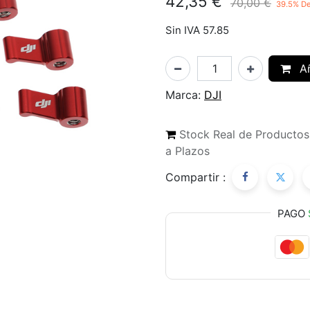
42,35
€
70,00
€
39.5
% De
Sin IVA 57.85
Añ
Marca:
DJI
Stock Real de Producto
a Plazos
Compartir :
PAGO