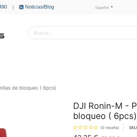
490
Noticias/Blog
|
Español
PTEROS
ACCESORIOS
BATERÍAS
MOTORES
illas de bloqueo ( 6pcs)
DJI Ronin-M - P
bloqueo ( 6pcs)
SKU
(0 reseña)