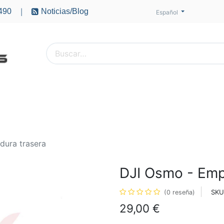
490
Noticias/Blog
|
Español
PTEROS
ACCESORIOS
BATERÍAS
MOTORES
ura trasera
DJI Osmo - Emp
SKU
(0 reseña)
29,00
€