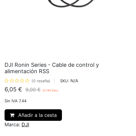
DJI Ronin Series - Cable de control y
alimentación RSS
N/A
SKU:
(0 reseña)
6,05
€
9,00
€
32.78
% Desc.
Sin IVA 7.44
Añadir a la cesta
Marca:
DJI