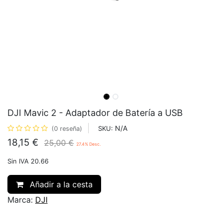
DJI Mavic 2 - Adaptador de Batería a USB
N/A
SKU:
(0 reseña)
18,15
€
25,00
€
27.4
% Desc.
Sin IVA 20.66
Añadir a la cesta
Marca:
DJI