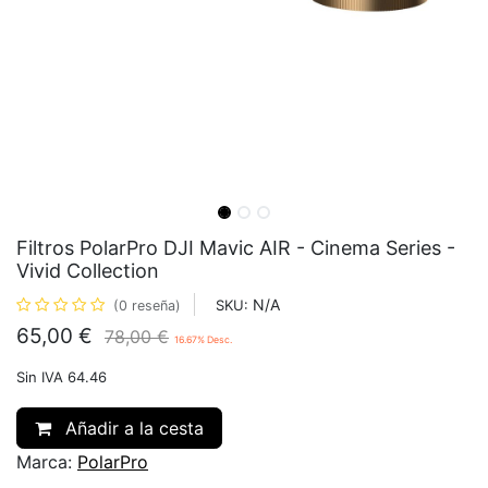
Filtros PolarPro DJI Mavic AIR - Cinema Series -
Vivid Collection
N/A
SKU:
(0 reseña)
65,00
€
78,00
€
16.67
% Desc.
Sin IVA 64.46
Añadir a la cesta
Marca:
PolarPro