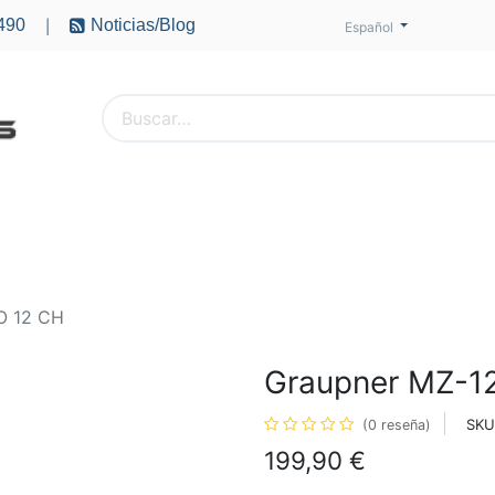
490
Noticias/Blog
|
Español
PTEROS
ACCESORIOS
BATERÍAS
MOTORES
O 12 CH
Graupner MZ-1
SKU
(0 reseña)
199,90
€