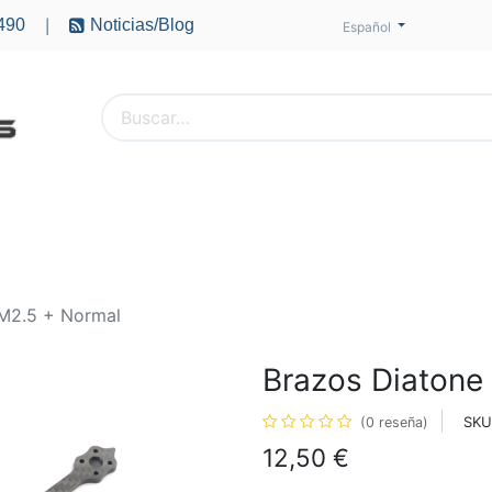
490
Noticias/Blog
|
Español
PTEROS
ACCESORIOS
BATERÍAS
MOTORES
 M2.5 + Normal
Brazos Diatone
SKU
(0 reseña)
12,50
€