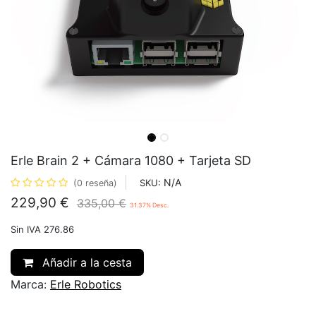
Erle Brain 2 + Cámara 1080 + Tarjeta SD
N/A
SKU:
(0 reseña)
229,90
€
335,00
€
31.37
% Desc.
Sin IVA 276.86
Añadir a la cesta
Marca:
Erle Robotics