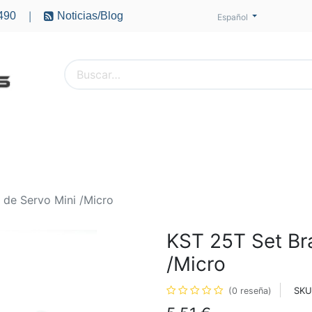
490
Noticias/Blog
|
Español
PTEROS
ACCESORIOS
BATERÍAS
MOTORES
 de Servo Mini /Micro
KST 25T Set Br
/Micro
SKU
(0 reseña)