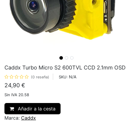
Caddx Turbo Micro S2 600TVL CCD 2.1mm OSD
N/A
SKU:
(0 reseña)
24,90
€
Sin IVA 20.58
Añadir a la cesta
Marca:
Caddx