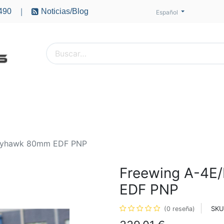
490
Noticias/Blog
|
Español
PTEROS
ACCESORIOS
BATERÍAS
MOTORES
Skyhawk 80mm EDF PNP
Freewing A-4E
EDF PNP
SKU
(0 reseña)