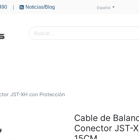
490
Noticias/Blog
|
Español
PTEROS
ACCESORIOS
BATERÍAS
MOTORES
ctor JST-XH con Protección
Cable de Balanc
Conector JST-X
15CM