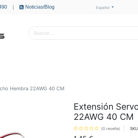
490
Noticias/Blog
|
Español
PTEROS
ACCESORIOS
BATERÍAS
MOTORES
Macho Hembra 22AWG 40 CM
Extensión Ser
22AWG 40 CM
SKU
(0 reseña)