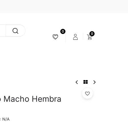
0
0
ESTABILIZACIÓN & CÁMARAS
vo Macho Hembra
N/A
: