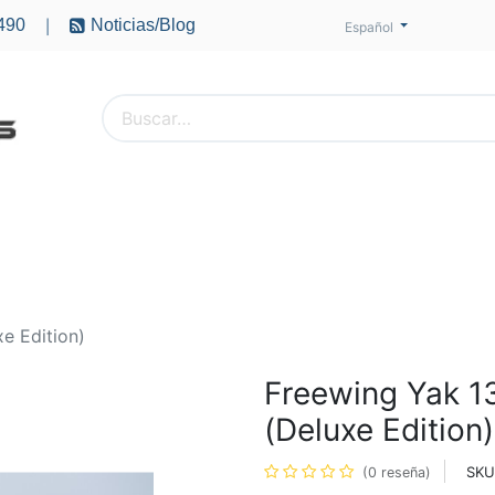
490
Noticias/Blog
|
Español
PTEROS
ACCESORIOS
BATERÍAS
MOTORES
e Edition)
Freewing Yak 
(Deluxe Edition)
SKU
(0 reseña)