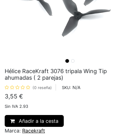
Hélice RaceKraft 3076 tripala Wing Tip
ahumadas ( 2 parejas)
N/A
SKU:
(0 reseña)
3,55
€
Sin IVA 2.93
Añadir a la cesta
Marca:
Racekraft