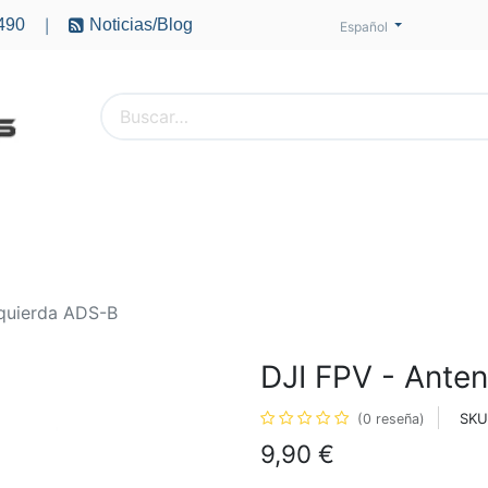
490
Noticias/Blog
|
Español
PTEROS
ACCESORIOS
BATERÍAS
MOTORES
zquierda ADS-B
DJI FPV - Ante
SKU
(0 reseña)
9,90
€