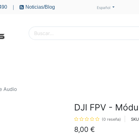
490
Noticias/Blog
|
Español
PTEROS
ACCESORIOS
BATERÍAS
MOTORES
e Audio
DJI FPV - Módu
SKU
(0 reseña)
8,00
€